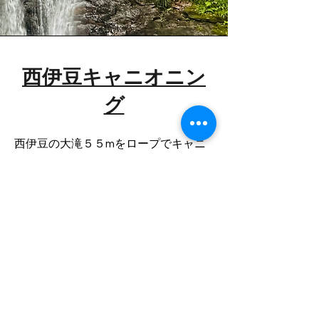
西伊豆キャニオニン
グ
西伊豆の大滝５５mをロープでキャニ
オニング！
​ロープワークがメイン！
１日ツアー：９時
時間：６時間半
レベル：中上級者