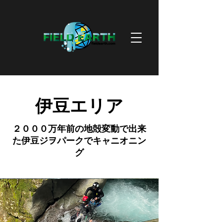
伊豆エリア
２０００万年前の地殻変動で出来
た伊豆ジヲパークでキャニオニン
グ