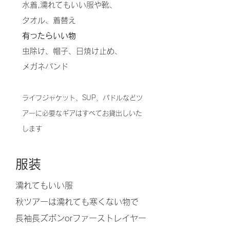
水着,濡れてもいい服や靴、
タオル、着替え
有ったらいい物
虫除け、帽子、日焼け止め、
メガネバンド
ライフジャケット、SUP、パドル
などツ
アーに必要なギアはすべてお貸出しいた
します
服装
濡れてもいい服
秋ツアーは濡れても寒くない物で
長袖長ズボンorファーストレイヤー