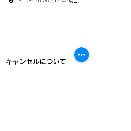
❷ 13:00〜
16:00
（
12:45集合
）
キャンセルについて
お客様都合のキャンセルは、キャンセル料金
を申し受けております。
◇7日前キャンセル ツアー代金の30％
◇前日キャンセル ツアー代金の50％
◇当日キャンセル ツアー代金の100％
開催中止について