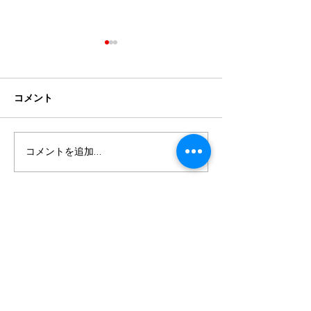
コメント
夏まじか！
シーズン始まり
コメントを追加…