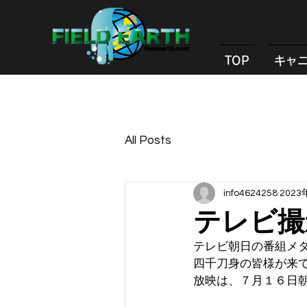
TOP
キャ
All Posts
info4624258
2023
テレビ撮
テレビ朝日の番組メ
四千刀身の皆様が来
放映は、７月１６日朝