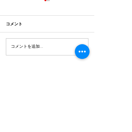
コメント
夏まじか！
シーズン始まり
コメントを追加…